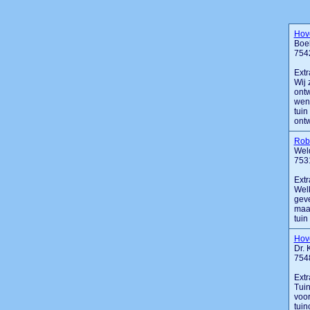
Hove
Boek
754
Extr
Wij 
ontw
wen
tuin
ontw
Rob
Wel
753
Extr
Welk
geve
maar
tuin
Hove
Dr. 
754
Extr
Tuin
voor
tuin