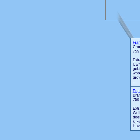
Fra
Cro
759
Extr
Uw t
gebi
woon
grot
.......
Enge
Bra
759
Extr
Welk
doen
kijk
Hove