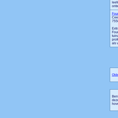
leef
ontwe
Fou
Cees
755
Extr
Four
tuin
prof
als 
Old
Bent
dez
hove