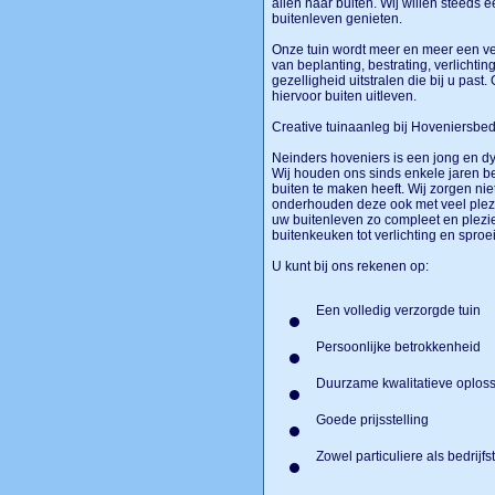
allen naar buiten. Wij willen steeds e
buitenleven genieten.
Onze tuin wordt meer en meer een ver
van beplanting, bestrating, verlichti
gezelligheid uitstralen die bij u past
hiervoor buiten uitleven.
Creative tuinaanleg bij Hoveniersbed
Neinders hoveniers is een jong en dyn
Wij houden ons sinds enkele jaren b
buiten te maken heeft. Wij zorgen ni
onderhouden deze ook met veel plezie
uw buitenleven zo compleet en plezi
buitenkeuken tot verlichting en sproe
U kunt bij ons rekenen op:
Een volledig verzorgde tuin
Persoonlijke betrokkenheid
Duurzame kwalitatieve oplos
Goede prijsstelling
Zowel particuliere als bedrijf