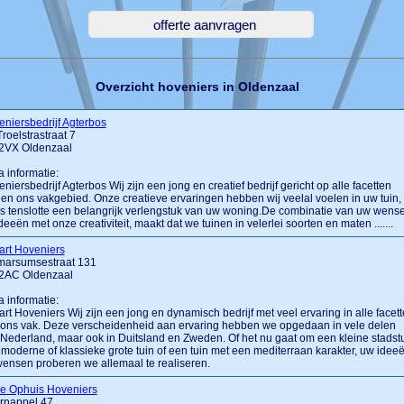
Overzicht hoveniers in Oldenzaal
niersbedrijf Agterbos
Troelstrastraat 7
2VX Oldenzaal
a informatie:
niersbedrijf Agterbos Wij zijn een jong en creatief bedrijf gericht op alle facetten
en ons vakgebied. Onze creatieve ervaringen hebben wij veelal voelen in uw tuin,
is tenslotte een belangrijk verlengstuk van uw woning.De combinatie van uw wens
deeën met onze creativiteit, maakt dat we tuinen in velerlei soorten en maten .......
art Hoveniers
marsumsestraat 131
2AC Oldenzaal
a informatie:
rt Hoveniers Wij zijn een jong en dynamisch bedrijf met veel ervaring in alle facet
ons vak. Deze verscheidenheid aan ervaring hebben we opgedaan in vele delen
Nederland, maar ook in Duitsland en Zweden. Of het nu gaat om een kleine stadst
moderne of klassieke grote tuin of een tuin met een mediterraan karakter, uw idee
ensen proberen we allemaal te realiseren.
e Ophuis Hoveniers
rnappel 47