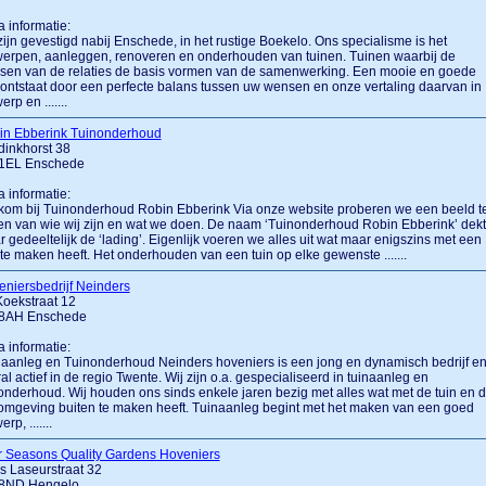
a informatie:
zijn gevestigd nabij Enschede, in het rustige Boekelo. Ons specialisme is het
erpen, aanleggen, renoveren en onderhouden van tuinen. Tuinen waarbij de
sen van de relaties de basis vormen van de samenwerking. Een mooie en goede
 ontstaat door een perfecte balans tussen uw wensen en onze vertaling daarvan in
erp en .......
in Ebberink Tuinonderhoud
dinkhorst 38
1EL Enschede
a informatie:
om bij Tuinonderhoud Robin Ebberink Via onze website proberen we een beeld t
n van wie wij zijn en wat we doen. De naam ‘Tuinonderhoud Robin Ebberink’ dekt
 gedeeltelijk de ‘lading’. Eigenlijk voeren we alles uit wat maar enigszins met een
 te maken heeft. Het onderhouden van een tuin op elke gewenste .......
niersbedrijf Neinders
Koekstraat 12
8AH Enschede
a informatie:
aanleg en Tuinonderhoud Neinders hoveniers is een jong en dynamisch bedrijf e
al actief in de regio Twente. Wij zijn o.a. gespecialiseerd in tuinaanleg en
onderhoud. Wij houden ons sinds enkele jaren bezig met alles wat met de tuin en 
omgeving buiten te maken heeft. Tuinaanleg begint met het maken van een goed
rp, .......
r Seasons Quality Gardens Hoveniers
 Laseurstraat 32
8ND Hengelo