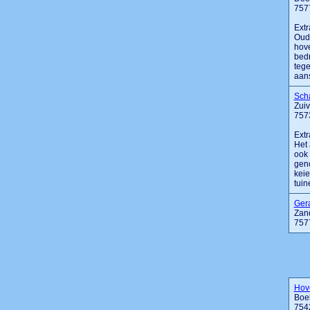
757
Extr
Oude
hove
bedr
tege
aans
Sch
Zuiv
757
Extr
Het 
ook 
geno
keie
tuine
Gera
Zan
757
Hove
Boek
754