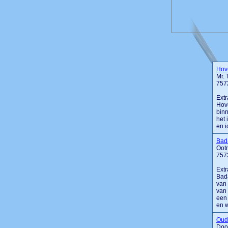
Hove
Mr. 
757
Extr
Hove
binn
het 
en i
Bad
Oot
757
Extr
Bada
van 
van 
een 
en w
Oud
Doo