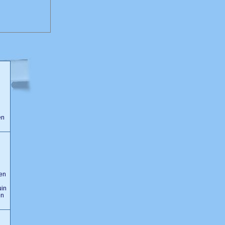
en
ten
uin
ën