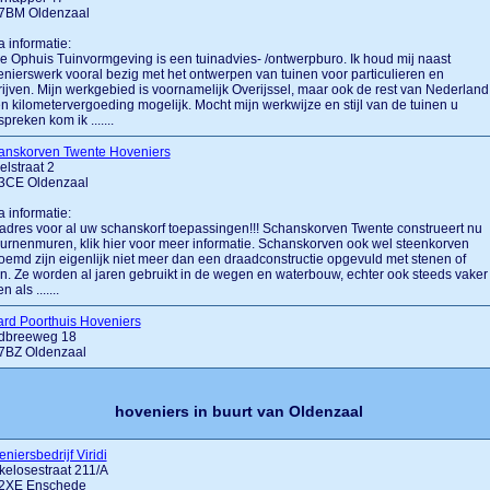
7BM Oldenzaal
a informatie:
 Ophuis Tuinvormgeving is een tuinadvies- /ontwerpburo. Ik houd mij naast
nierswerk vooral bezig met het ontwerpen van tuinen voor particulieren en
ijven. Mijn werkgebied is voornamelijk Overijssel, maar ook de rest van Nederland 
n kilometervergoeding mogelijk. Mocht mijn werkwijze en stijl van de tuinen u
preken kom ik .......
anskorven Twente Hoveniers
elstraat 2
3CE Oldenzaal
a informatie:
adres voor al uw schanskorf toepassingen!!! Schanskorven Twente construeert nu
urnenmuren, klik hier voor meer informatie. Schanskorven ook wel steenkorven
emd zijn eigenlijk niet meer dan een draadconstructie opgevuld met stenen of
n. Ze worden al jaren gebruikt in de wegen en waterbouw, echter ook steeds vaker 
n als .......
rd Poorthuis Hoveniers
dbreeweg 18
7BZ Oldenzaal
hoveniers in buurt van Oldenzaal
niersbedrijf Viridi
elosestraat 211/A
2XE Enschede