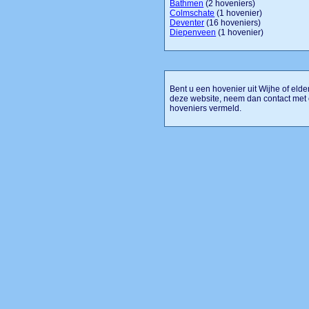
Bathmen
(2 hoveniers)
Colmschate
(1 hovenier)
Deventer
(16 hoveniers)
Diepenveen
(1 hovenier)
Bent u een hovenier uit Wijhe of elde
deze website, neem dan contact met 
hoveniers vermeld.