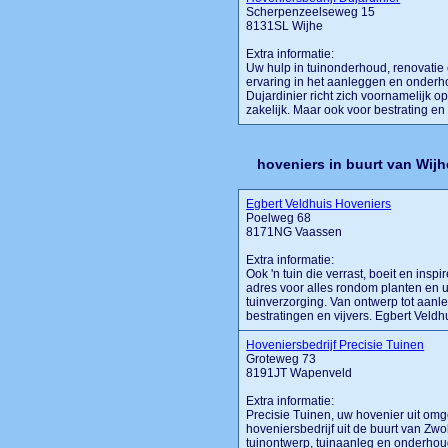
Scherpenzeelseweg 15
8131SL Wijhe
Extra informatie:
Uw hulp in tuinonderhoud, renovatie 
ervaring in het aanleggen en onderh
Dujardinier richt zich voornamelijk o
zakelijk. Maar ook voor bestrating en r
hoveniers in buurt van Wijh
Egbert Veldhuis Hoveniers
Poelweg 68
8171NG Vaassen
Extra informatie:
Ook 'n tuin die verrast, boeit en insp
adres voor alles rondom planten en uw
tuinverzorging. Van ontwerp tot aanl
bestratingen en vijvers. Egbert Veldhui
Hoveniersbedrijf Precisie Tuinen
Groteweg 73
8191JT Wapenveld
Extra informatie:
Precisie Tuinen, uw hovenier uit omg
hoveniersbedrijf uit de buurt van Zw
tuinontwerp, tuinaanleg en onderhoud