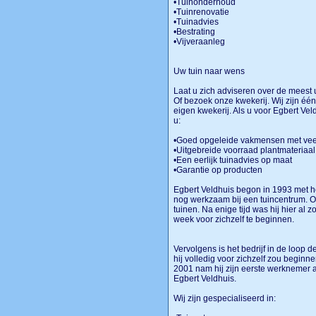
•Tuinonderhoud
•Tuinrenovatie
•Tuinadvies
•Bestrating
•Vijveraanleg​
Uw tuin naar wens
Laat u zich adviseren over de meest
Of bezoek onze kwekerij. Wij zijn éé
eigen kwekerij. Als u voor Egbert Ve
u:
•Goed opgeleide vakmensen met vee
•Uitgebreide voorraad plantmateriaa
•Een eerlijk tuinadvies op maat
•Garantie op producten
Egbert Veldhuis begon in 1993 met h
nog werkzaam bij een tuincentrum. O
tuinen. Na enige tijd was hij hier al 
week voor zichzelf te beginnen.
Vervolgens is het bedrijf in de loop 
hij volledig voor zichzelf zou beginn
2001 nam hij zijn eerste werknemer 
Egbert Veldhuis.
Wij zijn gespecialiseerd in: