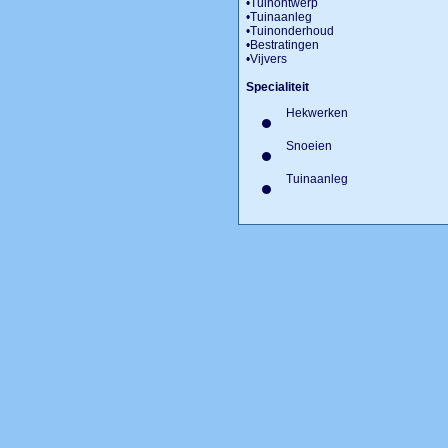
•Tuinontwerp
•​Tuinaanleg
•​Tuinonderhoud
•Bestratingen
•Vijvers​
Specialiteit
Hekwerken
Snoeien
Tuinaanleg