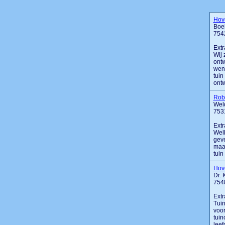
Hove
Boek
754
Extr
Wij 
ontw
wen
tuin
ontw
Rob
Wel
753
Extr
Welk
geve
maar
tuin
Hove
Dr. 
754
Extr
Tuin
voor
tuin
leef