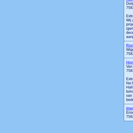
Dor
758
Extr
Wij 
proj
(gem
dece
aanpl
Rov
Wig
758
Hove
Van
758
Extr
Na h
Hall
tuin
van 
bedri
Ime
Ens
758