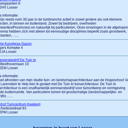
pergaarden 8
2HV Losser
a informatie:
zijn reeds ruim 30 jaar in de tuinbranche actief in zowel grotere als ook kleinere
ecten, in binnen en buitenland. Zowel bij bedrijven, overheden
eentes/Provincies) en natuurlijk bij particulieren. Onze ervaringen in de afgelopen
nnia hebben zich niet alleen tot eenvoudige disciplines beperkt zoals grondwerk,
anten, .......
rie Kunstgras-Gazon
gers Kempke 4
2JA Losser
niersbedrijf De Tuin In
 Beethovenlaan 10
2EM Losser
a informatie:
et afronden van mijn studie tuin- en landschapsarchitectuur aan de Hogeschool V
 Larenstein te Velp ben ik gestart met De Tuin In tuinarchitectuur. De Tuin In
architectuur is een onafhankelijk eenmansbedrijf voor tuinontwerp en vormgeving
de buitenruimte. Van particuliere tuinen tot grootschalige (landschappelijke- en
jfs) .......
nhof Tuincentrum Kwekerij
chedesestraat 93
2PM Losser
hoveniers in buurt van Losser