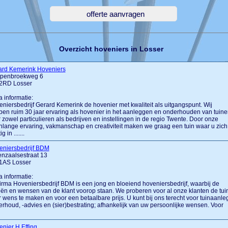
Overzicht hoveniers in Losser
ard Kemerink Hoveniers
penbroekweg 6
2RD Losser
a informatie:
niersbedrijf Gerard Kemerink de hovenier met kwaliteit als uitgangspunt. Wij
en ruim 30 jaar ervaring als hovenier in het aanleggen en onderhouden van tuine
 zowel particulieren als bedrijven en instellingen in de regio Twente. Door onze
nlange ervaring, vakmanschap en creativiteit maken we graag een tuin waar u zich
ig in .......
eniersbedrijf BDM
nzaalsestraat 13
1AS Losser
a informatie:
irma Hoveniersbedrijf BDM is een jong en bloeiend hoveniersbedrijf, waarbij de
ën en wensen van de klant voorop staan. We proberen voor al onze klanten de tui
 wens te maken en voor een betaalbare prijs. U kunt bij ons terecht voor tuinaanleg
rhoud, -advies en (sier)bestrating; afhankelijk van uw persoonlijke wensen. Voor
nier H Effing