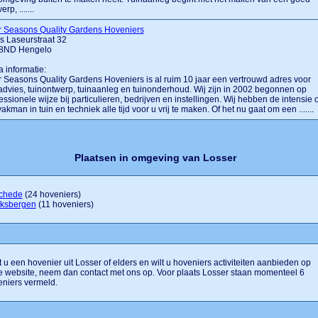
rp, .......
r Seasons Quality Gardens Hoveniers
 Laseurstraat 32
8ND Hengelo
a informatie:
 Seasons Quality Gardens Hoveniers is al ruim 10 jaar een vertrouwd adres voor
advies, tuinontwerp, tuinaanleg en tuinonderhoud. Wij zijn in 2002 begonnen op
essionele wijze bij particulieren, bedrijven en instellingen. Wij hebben de intensie
vakman in tuin en techniek alle tijd voor u vrij te maken. Of het nu gaat om een .......
Plaatsen in omgeving van Losser
chede
(24 hoveniers)
ksbergen
(11 hoveniers)
 u een hovenier uit Losser of elders en wilt u hoveniers activiteiten aanbieden op
 website, neem dan contact met ons op. Voor plaats Losser staan momenteel 6
niers vermeld.