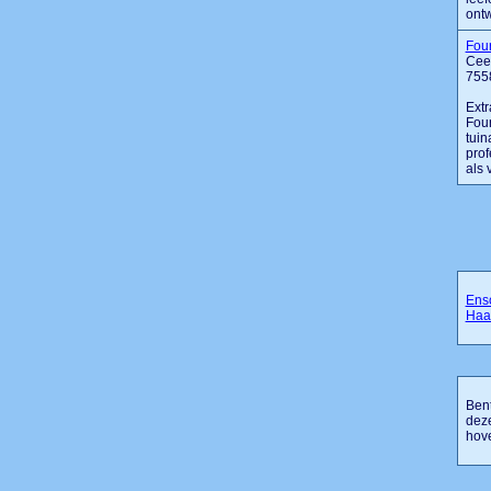
ontwe
Fou
Cees
755
Extr
Four
tuin
prof
als 
Ens
Haa
Bent
deze
hove