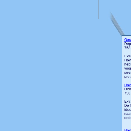
Ger
Dep
758
Extr
Hove
hebb
voor
jare
prett
Hov
Olde
758
Extr
De f
idee
naar
onde
.......
Hove