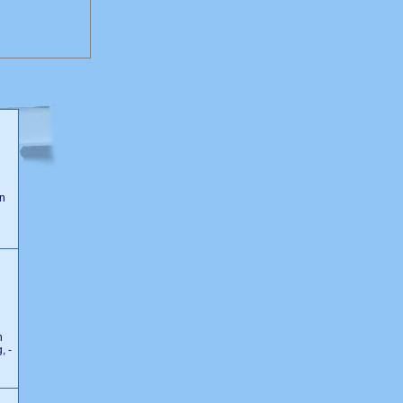
n
n
, -