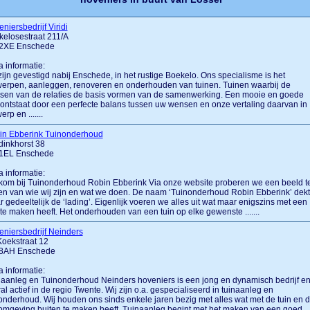
niersbedrijf Viridi
elosestraat 211/A
2XE Enschede
a informatie:
zijn gevestigd nabij Enschede, in het rustige Boekelo. Ons specialisme is het
erpen, aanleggen, renoveren en onderhouden van tuinen. Tuinen waarbij de
sen van de relaties de basis vormen van de samenwerking. Een mooie en goede
 ontstaat door een perfecte balans tussen uw wensen en onze vertaling daarvan in
erp en .......
in Ebberink Tuinonderhoud
dinkhorst 38
1EL Enschede
a informatie:
om bij Tuinonderhoud Robin Ebberink Via onze website proberen we een beeld t
n van wie wij zijn en wat we doen. De naam ‘Tuinonderhoud Robin Ebberink’ dekt
 gedeeltelijk de ‘lading’. Eigenlijk voeren we alles uit wat maar enigszins met een
 te maken heeft. Het onderhouden van een tuin op elke gewenste .......
niersbedrijf Neinders
Koekstraat 12
8AH Enschede
a informatie:
aanleg en Tuinonderhoud Neinders hoveniers is een jong en dynamisch bedrijf e
al actief in de regio Twente. Wij zijn o.a. gespecialiseerd in tuinaanleg en
onderhoud. Wij houden ons sinds enkele jaren bezig met alles wat met de tuin en 
omgeving buiten te maken heeft. Tuinaanleg begint met het maken van een goed