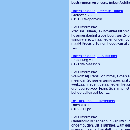
bestratingen en vijvers. Egbert Veldhui
Hoveniersbedrijf Precisie Tuinen
Groteweg 73
8191JT Wapenveld
Extra informatie:
Precisie Tuinen, uw hovenier uit omg
hoveniersbedrijf uit de buurt van Zw
tuinontwerp, tuinaanleg en onderhoud
maakt Precisie Tuinen houdt van alle 
.......
Hoveniersbedrijf F Schimmel
Eekterweg 51
8171NW Vaassen
Extra informatie:
Welkom bij Frans Schimmel, Groen e
meer dan 20 jaar ervaring specialist
werkzaamheden, de aanleg en het on
grondverzet voor Frans Schimmel, G
behoort allemaal tot .......
De Tuinkabouter Hoveniers
Driesstuk 1
8162JH Epe
Extra informatie:
Onderhoud is het behoud van uw tuin. 
onderhouden. Dit is jammer, want ee
investering en achterstallig onderho