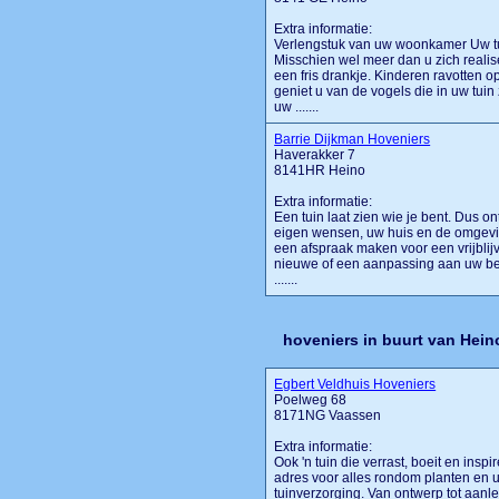
Extra informatie:
Verlengstuk van uw woonkamer Uw tuin
Misschien wel meer dan u zich reali
een fris drankje. Kinderen ravotten o
geniet u van de vogels die in uw tui
uw .......
Barrie Dijkman Hoveniers
Haverakker 7
8141HR Heino
Extra informatie:
Een tuin laat zien wie je bent. Dus on
eigen wensen, uw huis en de omgevi
een afspraak maken voor een vrijbli
nieuwe of een aanpassing aan uw bes
.......
hoveniers in buurt van Hein
Egbert Veldhuis Hoveniers
Poelweg 68
8171NG Vaassen
Extra informatie:
Ook 'n tuin die verrast, boeit en insp
adres voor alles rondom planten en uw
tuinverzorging. Van ontwerp tot aanl