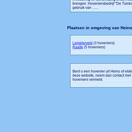
brengen. Hoveniersbedrijf "De Tuink
gebruik van .......
Plaatsen in omgeving van Hein
Lemelerveld
(3 hoveniers)
Raalte
(5 hoveniers)
Bent u een hovenier uit Heino of elde
deze website, neem dan contact met 
hoveniers vermeld.