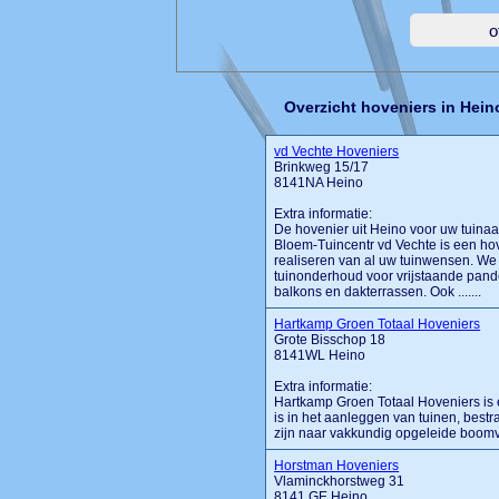
Overzicht hoveniers in Hein
vd Vechte Hoveniers
Brinkweg 15/17
8141NA Heino
Extra informatie:
De hovenier uit Heino voor uw tuina
Bloem-Tuincentr vd Vechte is een hove
realiseren van al uw tuinwensen. We
tuinonderhoud voor vrijstaande pand
balkons en dakterrassen. Ook .......
Hartkamp Groen Totaal Hoveniers
Grote Bisschop 18
8141WL Heino
Extra informatie:
Hartkamp Groen Totaal Hoveniers is e
is in het aanleggen van tuinen, best
zijn naar vakkundig opgeleide boomv
Horstman Hoveniers
Vlaminckhorstweg 31
8141 GE Heino