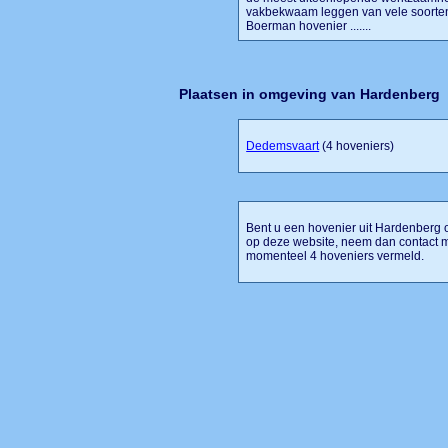
vakbekwaam leggen van vele soorten
Boerman hovenier .......
Plaatsen in omgeving van Hardenberg
Dedemsvaart
(4 hoveniers)
Bent u een hovenier uit Hardenberg of
op deze website, neem dan contact m
momenteel 4 hoveniers vermeld.