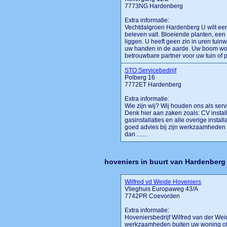
7773NG Hardenberg
Extra informatie:
Vechtdalgroen Hardenberg U wilt een 
beleven valt. Bloeiende planten, een g
liggen. U heeft geen zin in uren tuinw
uw handen in de aarde. Uw boom word
betrouwbare partner voor uw tuin of p
STO Servicebedrijf
Polberg 16
7772ET Hardenberg
Extra informatie:
Wie zijn wij? Wij houden ons als servi
Denk hier aan zaken zoals: CV install
gasinstallaties en alle overige insta
goed advies bij zijn werkzaamheden 
dan .......
hoveniers in buurt van Hardenberg
Wilfred vd Weide Hoveniers
Vlieghuis Europaweg 43/A
7742PR Coevorden
Extra informatie:
Hoveniersbedrijf Wilfred van der We
werkzaamheden buiten uw woning of b