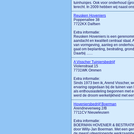
tuinhuisjes. Ook voor onderhoud (groot 
terecht. In 2009 hebben wij naast ons 
Reusken Hoveniers
Poppenallee 38
7722KX Dalfsen
Extra informatie:
Reusken Hoveniers is een gerenomme
aandacht en kwaliteit centraal staat.
van vormgeving, aanleg en onderhoud 
gaat om beplanting, bestrating, gron
Daarbij .......
A Visscher Tuiniersbedrijf
Violenstraat 15
7731WK Ommen
Extra informatie:
Sinds 1973 ben ik, Arend Visscher, we
ervaring opgedaan bij de tuinen van 
als enthousiasteling begonnen met ee
werd de droom werkelijkheid met een 
Hoveniersbedrijf Boerman
Arendnevenweg 2/B
7711CV Nieuwleusen
Extra informatie:
BOERMAN HOVENIER & BESTRATINGEN i
door Willy-Jan Boerman. Met een gem
de meest uiteenlopende werkzaamheden