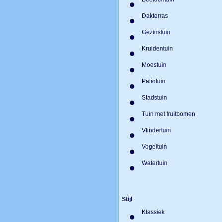
Beeldentuin
Dakterras
Gezinstuin
Kruidentuin
Moestuin
Patiotuin
Stadstuin
Tuin met fruitbomen
Vlindertuin
Vogeltuin
Watertuin
Stijl
Klassiek