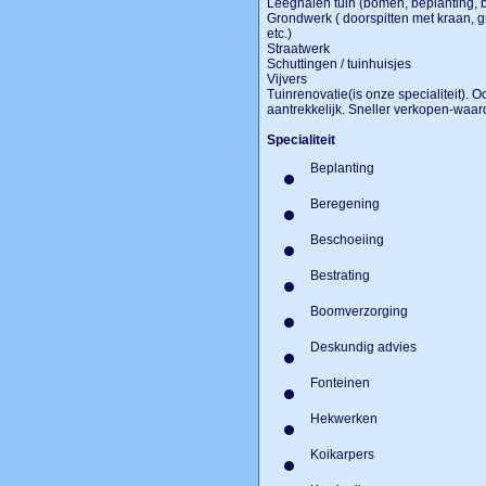
Leeghalen tuin (bomen, beplanting, b
Grondwerk ( doorspitten met kraan, g
etc.)
Straatwerk
Schuttingen / tuinhuisjes
Vijvers
Tuinrenovatie(is onze specialiteit). 
aantrekkelijk. Sneller verkopen-waard
Specialiteit
Beplanting
Beregening
Beschoeiing
Bestrating
Boomverzorging
Deskundig advies
Fonteinen
Hekwerken
Koikarpers