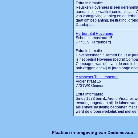
Extra informatie:
Reusken Hoveniers is een gerenomme
aandacht en kwaliteit centraal staat.
van vormgeving, aanleg en onderhoud 
gaat om beplanting, bestrating, gron
Daarbij .......
Herbert Bril Hoveniers
Schonekampstraat 15
7773CV Hardenberg
Extra informatie:
Hoveniersbedrijf Herbert Bril is al j
is het bedrijf Hoveniersbedrijf Comp
Compagne was één van de eerste ho
ook zeggen dat wij al jarenlange erva
A Visscher Tuiniersbedrijf
Violenstraat 15
7731WK Ommen
Extra informatie:
Sinds 1973 ben ik, Arend Visscher, we
ervaring opgedaan bij de tuinen van 
als enthousiasteling begonnen met ee
werd de droom werkelijkheid met een 
Plaatsen in omgeving van Dedemsvaart