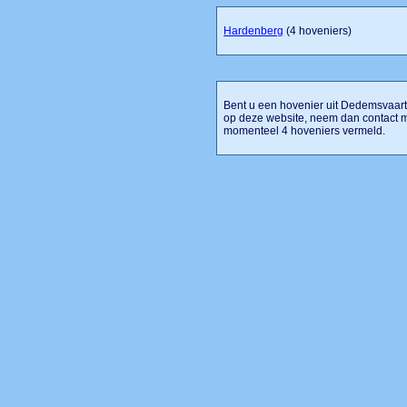
Hardenberg
(4 hoveniers)
Bent u een hovenier uit Dedemsvaart 
op deze website, neem dan contact m
momenteel 4 hoveniers vermeld.