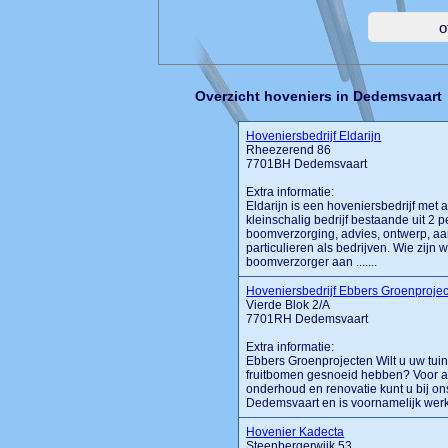
Overzicht hoveniers in Dedemsvaart
Hoveniersbedrijf Eldarijn
Rheezerend 86
7701BH Dedemsvaart
Extra informatie:
Eldarijn is een hoveniersbedrijf met 
kleinschalig bedrijf bestaande uit 2
boomverzorging, advies, ontwerp, aan
particulieren als bedrijven. Wie zijn 
boomverzorger aan .......
Hoveniersbedrijf Ebbers Groenproje
Vierde Blok 2/A
7701RH Dedemsvaart
Extra informatie:
Ebbers Groenprojecten Wilt u uw tui
fruitbomen gesnoeid hebben? Voor all
onderhoud en renovatie kunt u bij on
Dedemsvaart en is voornamelijk werkza
Hovenier Kadecta
Steenbergerwijk 53