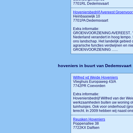
7701RL Dedemsvaart
Hoveniersbedrijf Avereest Groenvoor
Heinbaaswijk 10
7701PA Dedemsvaart
Extra informatie:
GROENVOORZIENING AVEREEST.. "TH
Nederland verandert in hoog tempo. St
ons landschap. Het landelijk gebied
agrarische functies verdwijnen en n
GROENVOORZIENING .......
hoveniers in buurt van Dedemsvaart
Wilfred vd Weide Hoveniers
Vlieghuis Europaweg 43/A
7742PR Coevorden
Extra informatie:
Hoveniersbedrijf Wilfred van der We
werkzaamheden buiten uw woning of b
tuinhuisjes. Ook voor onderhoud (groot 
terecht. In 2009 hebben wij naast ons 
Reusken Hoveniers
Poppenallee 38
7722KX Dalfsen