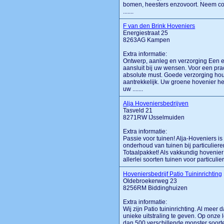
bomen, heesters enzovoort. Neem con
.......
F van den Brink Hoveniers
Energiestraat 25
8263AG Kampen
Extra informatie:
Ontwerp, aanleg en verzorging Een e
aansluit bij uw wensen. Voor een pra
absolute must. Goede verzorging hou
aantrekkelijk. Uw groene hovenier help
uw .......
Alja Hoveniersbedrijven
Tasveld 21
8271RW IJsselmuiden
Extra informatie:
Passie voor tuinen! Alja-Hoveniers is
onderhoud van tuinen bij particulier
Totaalpakket! Als vakkundig hovenier
allerlei soorten tuinen voor particulie
Hoveniersbedrijf Patio Tuininrichting
Oldebroekerweg 23
8256RM Biddinghuizen
Extra informatie:
Wij zijn Patio tuininrichting. Al meer 
unieke uitstraling te geven. Op onze
dan 500 verschillende monster soorten.