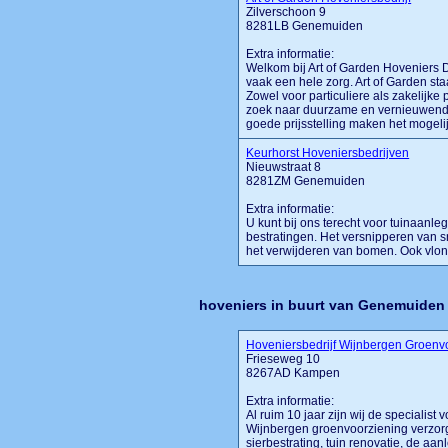
Zilverschoon 9
8281LB Genemuiden
Extra informatie:
Welkom bij Art of Garden Hoveniers D
vaak een hele zorg. Art of Garden st
Zowel voor particuliere als zakelijke
zoek naar duurzame en vernieuwende 
goede prijsstelling maken het mogel
Keurhorst Hoveniersbedrijven
Nieuwstraat 8
8281ZM Genemuiden
Extra informatie:
U kunt bij ons terecht voor tuinaanl
bestratingen. Het versnipperen van 
het verwijderen van bomen. Ook vlonde
hoveniers in buurt van Genemuiden
Hoveniersbedrijf Wijnbergen Groenv
Frieseweg 10
8267AD Kampen
Extra informatie:
Al ruim 10 jaar zijn wij de specialis
Wijnbergen groenvoorziening verzorg
sierbestrating, tuin renovatie, de aan