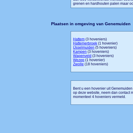
grenen en hardhouten palen maar oo
Plaatsen in omgeving van Genemuiden
Hattem
(3 hoveniers)
Hattemerbroek
(1 hovenier)
IJsselmuiden
(5 hoveniers)
Kampen
(3 hoveniers)
Wapenveld
(3 hoveniers)
Wezep
(1 hovenier)
Zwolle
(18 hoveniers)
Bent u een hovenier uit Genemuiden o
op deze website, neem dan contact 
momenteel 4 hoveniers vermeld.