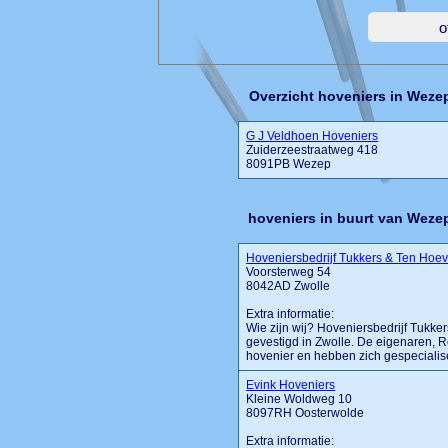
Overzicht hoveniers in Weze
G J Veldhoen Hoveniers
Zuiderzeestraatweg 418
8091PB Wezep
hoveniers in buurt van Weze
Hoveniersbedrijf Tukkers & Ten Hoe
Voorsterweg 54
8042AD Zwolle
Extra informatie:
Wie zijn wij? Hoveniersbedrijf Tukke
gevestigd in Zwolle. De eigenaren, 
hovenier en hebben zich gespecialiseer
Evink Hoveniers
Kleine Woldweg 10
8097RH Oosterwolde
Extra informatie: