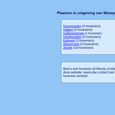
Plaatsen in omgeving van Wezep
Genemuiden
(4 hoveniers)
Hattem
(3 hoveniers)
Hattemerbroek
(1 hovenier)
IJsselmuiden
(5 hoveniers)
Kampen
(3 hoveniers)
Wapenveld
(3 hoveniers)
Zwolle
(18 hoveniers)
Bent u een hovenier uit Wezep of elde
deze website, neem dan contact met 
hovenier vermeld.