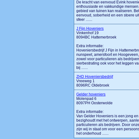
De kracht van eenvoud Evink hovenier
enthousiaste en vakkundige mensen. W
gebied van tuinen kan realiseren. Bel
eenvoud, soberheid en een stoere uit
sfeer .......
J Fijn Hoveniers
Vinkenhof 19
8094BC Hattemerbroek
Extra informatie:
Hoveniersbedrijf J Fijn in Hattemerbr
nunspeet, amersfoort en Hoogeveen, 
zowel voor particulieren als bedrijven
sierbestrating ook voor het leggen v
bij .......
ZHD Hoveniersbedrijf
Vreeweg 1
8096RC Oldebroek
Gelder hoveniers
Molenpad 6
8097PH Oosterwolde
Extra informatie:
Van Gelder Hoveniers is een jong en 
bezighoudt met het ontwerpen, aanl
particulieren als bedrijven. Door on
zijn wij in staat om voor een perso
het onderhoud .......