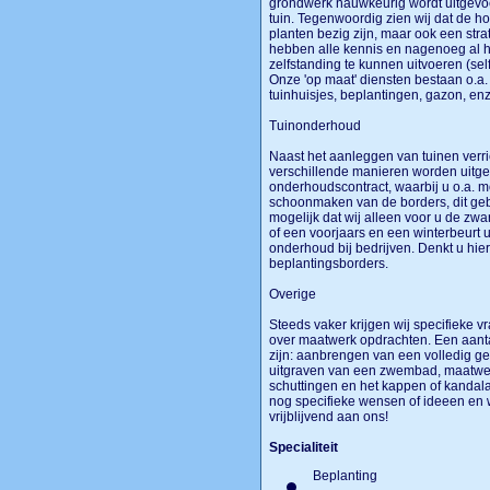
grondwerk nauwkeurig wordt uitgevo
tuin. Tegenwoordig zien wij dat de h
planten bezig zijn, maar ook een stra
hebben alle kennis en nagenoeg al 
zelfstanding te kunnen uitvoeren (self
Onze 'op maat' diensten bestaan o.a. 
tuinhuisjes, beplantingen, gazon, en
Tuinonderhoud
Naast het aanleggen van tuinen verr
verschillende manieren worden uitge
onderhoudscontract, waarbij u o.a. 
schoonmaken van de borders, dit geb
mogelijk dat wij alleen voor u de z
of een voorjaars en een winterbeurt 
onderhoud bij bedrijven. Denkt u hie
beplantingsborders.
Overige
Steeds vaker krijgen wij specifieke 
over maatwerk opdrachten. Een aant
zijn: aanbrengen van een volledig ge
uitgraven van een zwembad, maatwerk
schuttingen en het kappen of kandal
nog specifieke wensen of ideeen en we
vrijblijvend aan ons!
Specialiteit
Beplanting