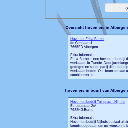
Overzicht hoveniers in Albergen
Hovenier Erica Borne
de Gentiaan 4
7665ED Albergen
Extra informatie:
Erica-Borne is een hoveniersbedrijf d
werkzaam in Twente. Door jarenlange
gedegen en solide partij die u behulp
werkzaamheden. Ons team bestaat u
combineren met .......
hoveniers in buurt van Alberge
Hoveniersbedrijf Tuinpracht Nijhuis
Europastraat 2/A
7622KG Borne
Extra informatie:
Hoveniersbedrijf Nijhuis bestaat al 
kennis opgedaan om uw wensen te ku