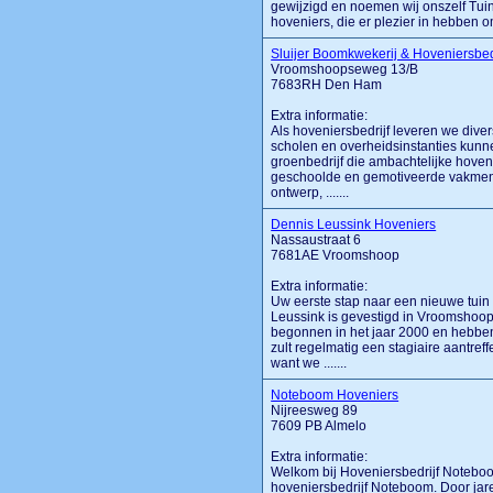
gewijzigd en noemen wij onszelf Tui
hoveniers, die er plezier in hebben om 
Sluijer Boomkwekerij & Hoveniersbedr
Vroomshoopseweg 13/B
7683RH Den Ham
Extra informatie:
Als hoveniersbedrijf leveren we divers
scholen en overheidsinstanties kunne
groenbedrijf die ambachtelijke hov
geschoolde en gemotiveerde vakmense
ontwerp, .......
Dennis Leussink Hoveniers
Nassaustraat 6
7681AE Vroomshoop
Extra informatie:
Uw eerste stap naar een nieuwe tuin 
Leussink is gevestigd in Vroomshoop m
begonnen in het jaar 2000 en hebb
zult regelmatig een stagiaire aantreff
want we .......
Noteboom Hoveniers
Nijreesweg 89
7609 PB Almelo
Extra informatie:
Welkom bij Hoveniersbedrijf Notebo
hoveniersbedrijf Noteboom. Door jare