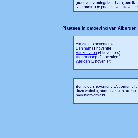
groenvoorzieningsbedrijven, ben ik i
Noteboom. De prioriteit van Hoveniersb
Plaatsen in omgeving van Albergen
Almelo
(13 hoveniers)
Den ham
(1 hovenier)
Vriezenveen
(4 hoveniers)
Vroomshoop
(2 hoveniers)
Wierden
(1 hovenier)
Bent u een hovenier uit Albergen of e
deze website, neem dan contact met 
hovenier vermeld.