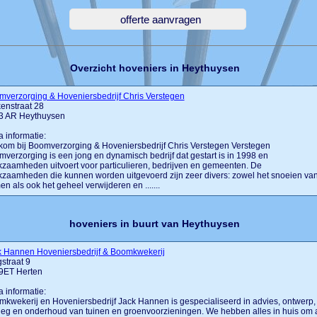
Overzicht hoveniers in Heythuysen
verzorging & Hoveniersbedrijf Chris Verstegen
enstraat 28
3 AR Heythuysen
a informatie:
om bij Boomverzorging & Hoveniersbedrijf Chris Verstegen Verstegen
verzorging is een jong en dynamisch bedrijf dat gestart is in 1998 en
zaamheden uitvoert voor particulieren, bedrijven en gemeenten. De
zaamheden die kunnen worden uitgevoerd zijn zeer divers: zowel het snoeien va
n als ook het geheel verwijderen en .......
hoveniers in buurt van Heythuysen
k Hannen Hoveniersbedrijf & Boomkwekerij
straat 9
9ET Herten
a informatie:
kwekerij en Hoveniersbedrijf Jack Hannen is gespecialiseerd in advies, ontwerp,
eg en onderhoud van tuinen en groenvoorzieningen. We hebben alles in huis om 