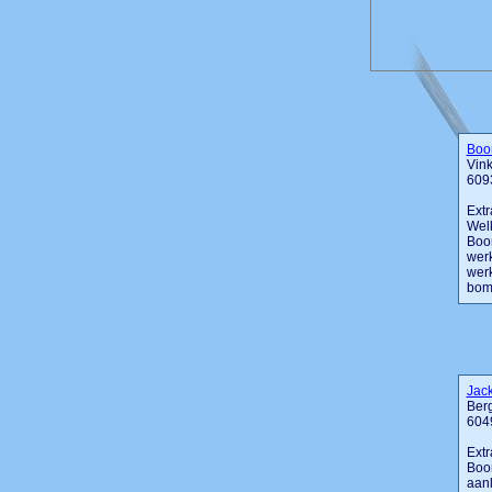
Boom
Vink
609
Extr
Welk
Boom
werk
werk
bome
Jac
Berg
604
Extr
Boom
aanl