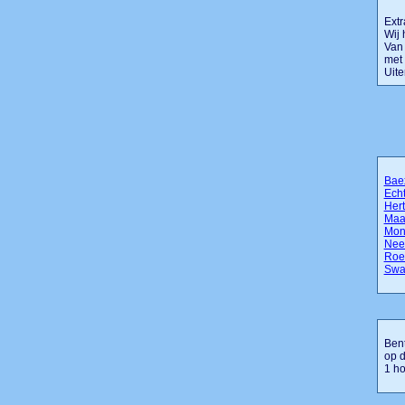
Extr
Wij 
Van 
met 
Uite
Bae
Ech
Her
Maa
Mont
Nee
Roe
Swa
Bent
op d
1 ho