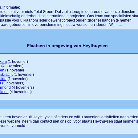
a informatie:
heten niet voor niets Total Green. Dat ziet u terug in de breedte van onze diensten.
kleinschalig onderhoud tot internationale projecten. Ons team van specialisten sta
passie voor u klaar om ieder gewenst project onder (groene) handen te nemen.
raard gebeurt dit in overeenstemming met ùw wensen en ideeën. Wij .......
Plaatsen in omgeving van Heythuysen
xem
(1 hovenier)
t
(4 hoveniers)
ten
(1 hovenier)
sbracht
(1 hovenier)
fort
(1 hovenier)
r
(3 hoveniers)
rmond
(4 hoveniers)
lmen
(4 hoveniers)
 u een hovenier uit Heythuysen of elders en wilt u hoveniers activiteiten aanbiede
eze website, neem dan contact met ons op. Voor plaats Heythuysen staat moment
venier vermeld.