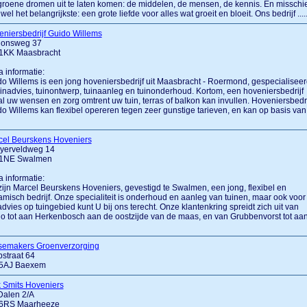
roene dromen uit te laten komen: de middelen, de mensen, de kennis. En misschi
wel het belangrijkste: een grote liefde voor alles wat groeit en bloeit. Ons bedrijf .....
niersbedrijf Guido Willems
tionsweg 37
1KK Maasbracht
a informatie:
o Willems is een jong hoveniersbedrijf uit Maasbracht - Roermond, gespecialiseer
uinadvies, tuinontwerp, tuinaanleg en tuinonderhoud. Kortom, een hoveniersbedrijf
al uw wensen en zorg omtrent uw tuin, terras of balkon kan invullen. Hoveniersbedri
o Willems kan flexibel opereren tegen zeer gunstige tarieven, en kan op basis van
cel Beurskens Hoveniers
yerveldweg 14
1NE Swalmen
a informatie:
zijn Marcel Beurskens Hoveniers, gevestigd te Swalmen, een jong, flexibel en
misch bedrijf. Onze specialiteit is onderhoud en aanleg van tuinen, maar ook voor
advies op tuingebied kunt U bij ons terecht. Onze klantenkring spreidt zich uit van
o tot aan Herkenbosch aan de oostzijde van de maas, en van Grubbenvorst tot aa
semakers Groenverzorging
straat 64
5AJ Baexem
 Smits Hoveniers
Dalen 2/A
6RS Maarheeze