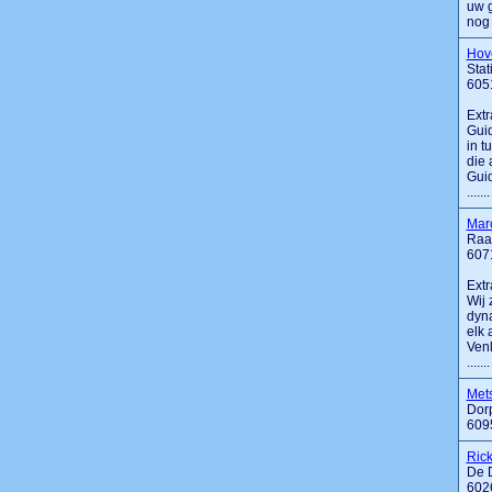
uw g
nog 
Hove
Sta
605
Extr
Guid
in t
die 
Guid
.......
Mar
Raa
607
Extr
Wij 
dyna
elk 
Venl
.......
Met
Dorp
609
Rick
De 
602