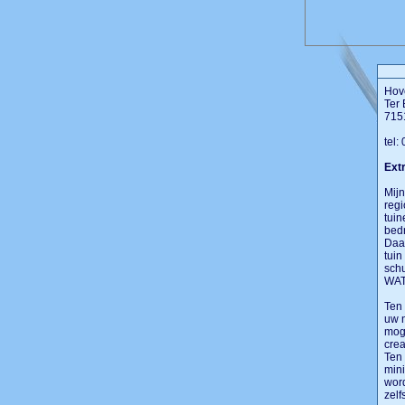
Hove
Ter 
715
tel:
Extr
Mijn
regi
tuin
bedr
Daar
tuin
sch
WAT
Ten 
uw n
moge
crea
Ten 
mini
word
zelf