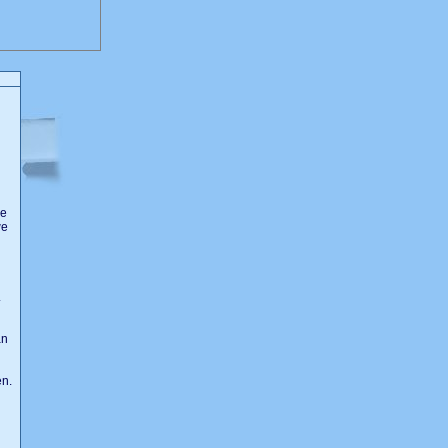
de
we
n.
an
en.