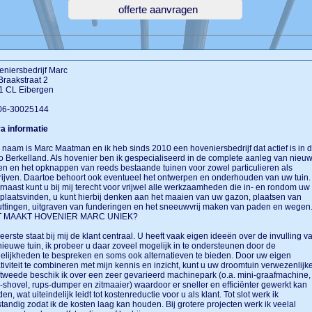
niersbedrijf Marc
Braakstraat 2
1 CL Eibergen
 06-30025144
a informatie
 naam is Marc Maatman en ik heb sinds 2010 een hoveniersbedrijf dat actief is in 
o Berkelland. Als hovenier ben ik gespecialiseerd in de complete aanleg van nieu
en en het opknappen van reeds bestaande tuinen voor zowel particulieren als
ijven. Daartoe behoort ook eventueel het ontwerpen en onderhouden van uw tuin.
naast kunt u bij mij terecht voor vrijwel alle werkzaamheden die in- en rondom uw
 plaatsvinden, u kunt hierbij denken aan het maaien van uw gazon, plaatsen van
uttingen, uitgraven van funderingen en het sneeuwvrij maken van paden en wege
 MAAKT HOVENIER MARC UNIEK?
eerste staat bij mij de klant centraal. U heeft vaak eigen ideeën over de invulling v
ieuwe tuin, ik probeer u daar zoveel mogelijk in te ondersteunen door de
lijkheden te bespreken en soms ook alternatieven te bieden. Door uw eigen
tiviteit te combineren met mijn kennis en inzicht, kunt u uw droomtuin verwezenlijk
tweede beschik ik over een zeer gevarieerd machinepark (o.a. mini-graafmachine,
-shovel, rups-dumper en zitmaaier) waardoor er sneller en efficiënter gewerkt kan
en, wat uiteindelijk leidt tot kostenreductie voor u als klant. Tot slot werk ik
standig zodat ik de kosten laag kan houden. Bij grotere projecten werk ik veelal