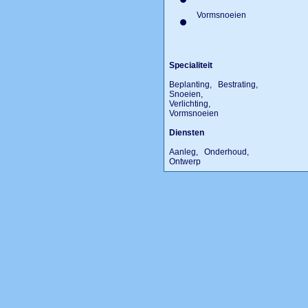
Vormsnoeien
Specialiteit
Beplanting, Bestrating,
Snoeien,
Verlichting,
Vormsnoeien
Diensten
Aanleg, Onderhoud,
Ontwerp