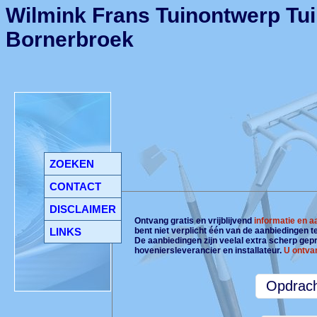
Wilmink Frans Tuinontwerp Tui
Bornerbroek
ZOEKEN
CONTACT
DISCLAIMER
Ontvang gratis en vrijblijvend
informatie en 
LINKS
bent niet verplicht één van de aanbiedingen 
De aanbiedingen zijn veelal extra scherp gepri
hoveniersleverancier en installateur.
U ontva